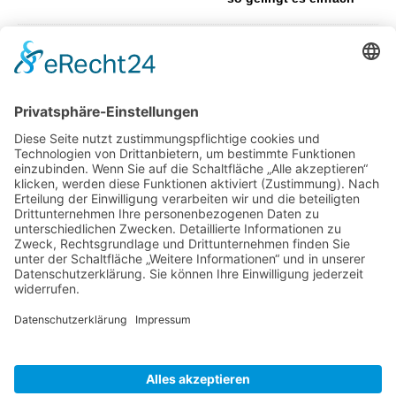
Intelligente
Smart Home
Technik zur
Steuerung
von Markisen
&
Terrassenüber
dachungen
Wie aus ungenutzten Flächen neue
Aufenthaltsbereiche werden können
Gartenweg anlegen –
Das sollten Sie
wissen!
Was Sie über Pflanzen wissen