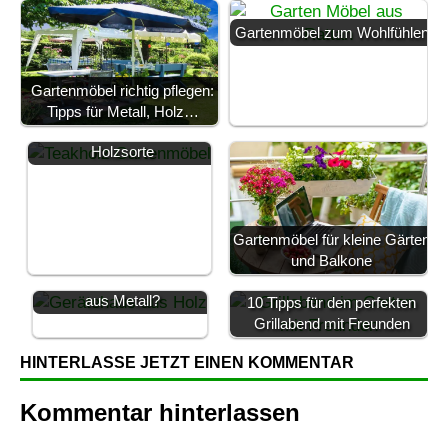
Gartenmöbel zum Wohlfühlen
Gartenmöbel richtig pflegen:
Teakholz ▶ wissenswerte
Tipps für Metall, Holz…
Fakten über die beliebte
Holzsorte
Gartenmöbel für kleine Gärten
und Balkone
Gerätehaus aus Holz oder
aus Metall?
10 Tipps für den perfekten
Grillabend mit Freunden
HINTERLASSE JETZT EINEN KOMMENTAR
Kommentar hinterlassen