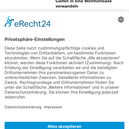
Garten in eine Wohlfühloase
verwandeln
Garten und Haus bei Nacht in
Szene setzen: Der große Leitfaden
zur LED-Außenbeleuchtung
So reparieren Sie Schäden an
Wänden
Wie aus ungenutzten Flächen neue
Aufenthaltsbereiche werden können
Gartenweg anlegen –
Das sollten Sie
wissen!