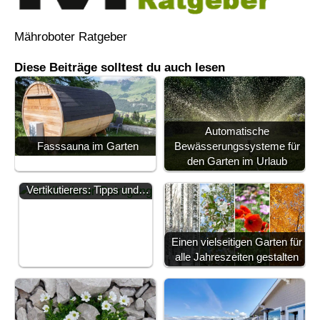
Mähroboter Ratgeber
Diese Beiträge solltest du auch lesen
Automatische
Bewässerungssysteme für
Fasssauna im Garten
den Garten im Urlaub
Effektiver Einsatz des
Vertikutierers: Tipps und…
Einen vielseitigen Garten für
alle Jahreszeiten gestalten