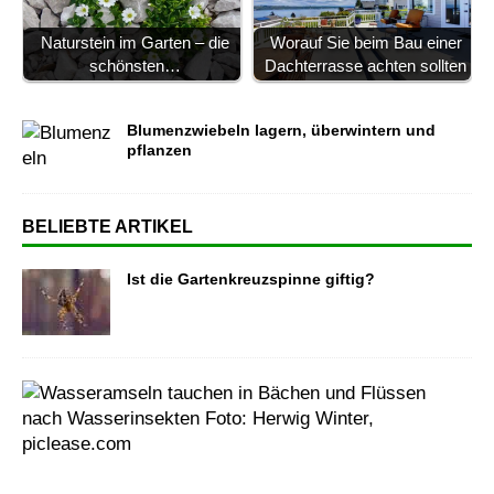
Naturstein im Garten – die
Worauf Sie beim Bau einer
schönsten…
Dachterrasse achten sollten
Blumenzwiebeln lagern, überwintern und
pflanzen
BELIEBTE ARTIKEL
Ist die Gartenkreuzspinne giftig?
N
a
t
u
r
w