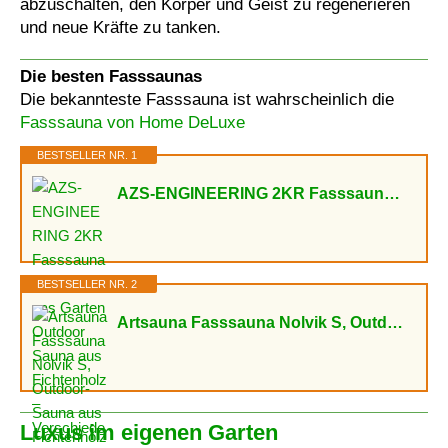
abzuschalten, den Körper und Geist zu regenerieren
und neue Kräfte zu tanken.
Die besten Fasssaunas
Die bekannteste Fasssauna ist wahrscheinlich die
Fasssauna von Home DeLuxe
BESTSELLER NR. 1
AZS-ENGINEERING 2KR Fasssauna Gartensaunas Garten Outdoor Sauna aus Fichtenholz – Verschiedene...
BESTSELLER NR. 2
Artsauna Fasssauna Nolvik S, Outdoor-Sauna aus Fichtenholz, 3,6 kW Ofen, LED, Komplettset mit...
Luxus im eigenen Garten