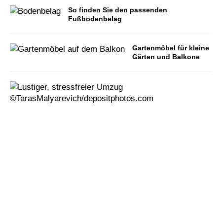
So finden Sie den passenden
Fußbodenbelag
Gartenmöbel für kleine
Gärten und Balkone
U
m
z
i
e
h
e
n
g
e
h
t
a
u
c
h