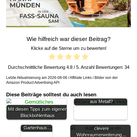
Wie hilfreich war dieser Beitrag?
Klicke auf die Sterne um zu bewerten!
Durchschnittliche Bewertung
4.8
/ 5. Anzahl Bewertungen:
34
Letzte Aktualisierung am 2026-08-06 / Affiliate Links / Bilder von der
Amazon Product Advertising API
Diese Beiträge solltest du auch lesen
Gerätehaus aus Holz oder
aus Metall?
DIY
Gartenhaus -
Mit diesen Tipps zum eigenen
auf das
Blockbohlenhaus
passende
Wohnwintergarten: Die
Gartenhaus…
clevere
Wohnraumerweiterung…