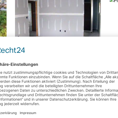
Wie baut man eine
Trockenbauwand oder temporäre
Trennwand?
Benötigen Sie ein zusätzliches
bis
Schlafzimmer, ein eigenes Bad oder ein
rde
Home Office? Dies durch Aufstellen einer
n
temporäre Trennwand zu schaffen, ist eine
 und
viel einfachere und billigere Option als ein
Umzug. Eine temporäre Trennwand besteht
aus
[…]