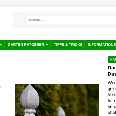
GARTEN RATGEBER
TIPPS & TRICKS
INFORMATIONE
HA
Dac
Da
Wenn
gek
Vort
für
höhe
effe