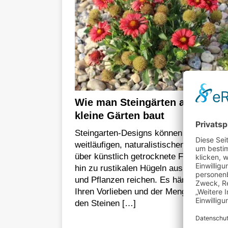
Wie man Steingärten auch für
kleine Gärten baut
Steingarten-Designs können von
weitläufigen, naturalistischen Kreationen
über künstlich getrocknete Flussbetten 
hin zu rustikalen Hügeln aus Steinen, E
und Pflanzen reichen. Es hängt alles vo
Ihren Vorlieben und der Menge an Platz
den Steinen
[…]