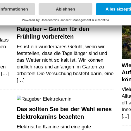
u
Ratgeber – Garten für den
Frühling vorbereiten
Haus
nen
Es ist ein wunderbares Gefühl, wenn wir
feststellen, dass die Tage länger sind und
das Wetter nicht so kalt ist. Wir können
Wie
nen
endlich raus und anfangen im Garten zu
Auf
h
[…]
arbeiten! Die Versuchung besteht darin, eine
kö
[…]
Vie
Allt
oft
Das sollten Sie bei der Wahl eines
Inn
Elektrokamins beachten
[...]
Elektrische Kamine sind eine gute