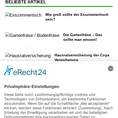
BELIEBTE ARTIKEL
Wie groß sollte der Esszimmertisch
sein?
Die Gartenfräse – Das
sollte man wissen!
Hausratversicherung der Coya
Versicherung
Wie Sie den Garten winterfest
machen
Was Sie über ökologische
Dämmstoffe wissen
sollten