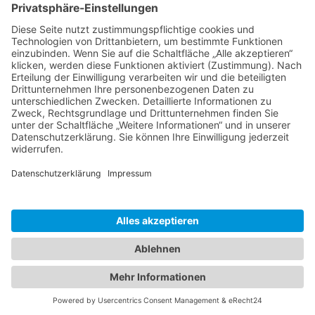
Kunstrasen für den Garten so beliebt wie
nie zuvor
Wie aus ungenutzten Flächen neue
Aufenthaltsbereiche werden können
Gartenweg anlegen –
Das sollten Sie
wissen!
Was Sie über Pflanzen wissen
sollten!
Impressum | Datenschutz