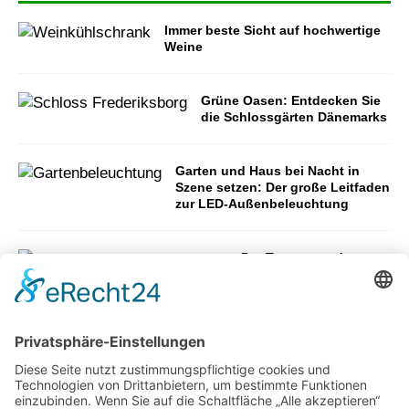
Immer beste Sicht auf hochwertige
Weine
Grüne Oasen: Entdecken Sie
die Schlossgärten Dänemarks
Garten und Haus bei Nacht in
Szene setzen: Der große Leitfaden
zur LED-Außenbeleuchtung
Der Traum von der
eigenen Immobilie – wie
viel Eigenkapital
benötigt man
Mit den richtigen Möbeln den
Garten in eine Wohlfühloase
verwandeln