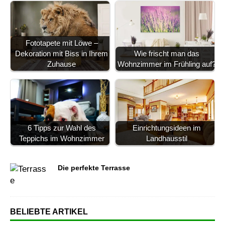
Fototapete mit Löwe –
Dekoration mit Biss in Ihrem
Wie frischt man das
Zuhause
Wohnzimmer im Frühling auf?
6 Tipps zur Wahl des
Einrichtungsideen im
Teppichs im Wohnzimmer
Landhausstil
Die perfekte Terrasse
BELIEBTE ARTIKEL