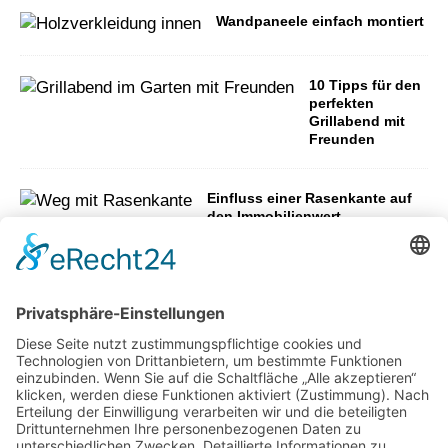
Wandpaneele einfach montiert
10 Tipps für den
perfekten
Grillabend mit
Freunden
Einfluss einer Rasenkante auf
den Immobilienwert
DIY Gartenhaus – auf das passende
Gartenhaus Fundament kommt es an
Dachfenster austauschen lassen:
Das muss man wissen
Wie aus ungenutzten Flächen neue
Aufenthaltsbereiche werden können