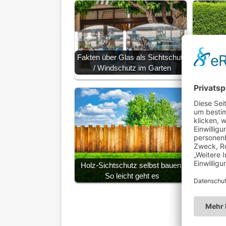
Fakten über Glas als Sichtschutz
/ Windschutz im Garten
Sichtsch
Einbruc
ein
Holz-Sichtschutz selbst bauen:
So leicht geht es