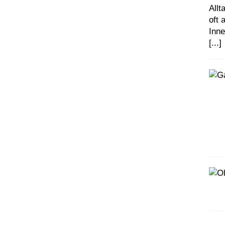
Allt
oft
Inn
[...]