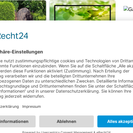
utz für Haus und Garten
Fernsehen im Garten
hschutz 🔒 Den Garten
bruchsicher machen
Die perfekte Terrasse