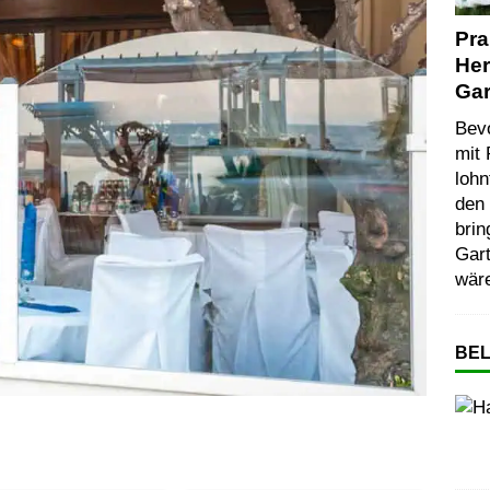
Pra
Her
Ga
Bevo
mit 
lohn
den 
brin
Gart
wär
BEL