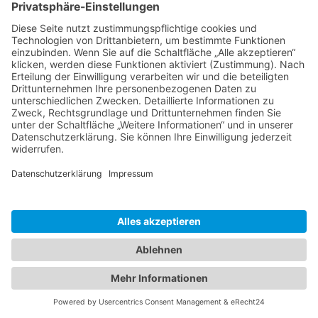
oben genannten, um den jeweiligen Umständen
gerecht zu werden. Die Verwendung unserer
Sanftanlaufschalter schützt den Stromkreis vor
plötzlichen Spannungsspitzen und verlängert die
Lebensdauer der Lampe um bis zu 33%.
Zunehmend ist es nicht länger freiwillig, einen
angenehmen und komfortablen Bereich für Kunden zu
schaffen, in dem sie, wann immer möglich, draußen
sein können. Im Gastgewerbe ist es eine wesentliche
Anforderung, die potenziellen Gewinne zu maximieren
und sicherzustellen, dass auch bei sinkenden
Temperaturen kein Platz unter ausgenutzt wird. Es
kann erstaunlich sein zu sehen, welchen Einfluss eine
einfache Installation auf den Handel haben kann. Eine
sorgfältige Untersuchung der verfügbaren
Heizungsoptionen stellt sicher, dass Ihr beheizter
Außenbereich zur Gewinnverbesserung beiträgt und
diese belastet.