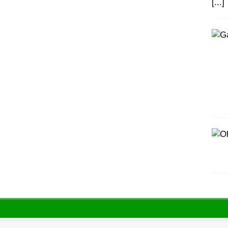
[...]