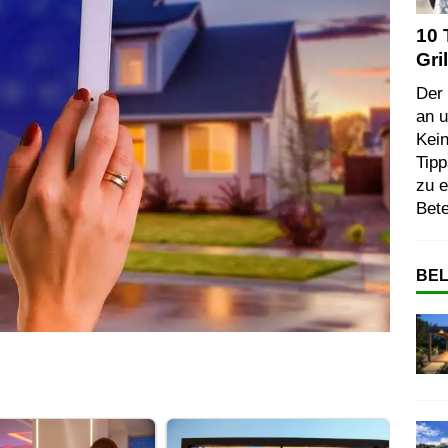
10 
Gri
Der 
an u
Kein
Tipp
zu e
Bete
BEL