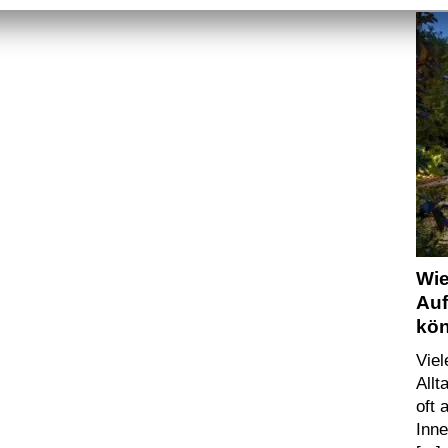
Wie
Auf
kö
Vie
Allt
oft
Inn