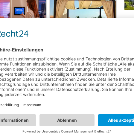
igente Lösungen für Ihr
use: Die Welt des…
Die perfekte Terrasse
Automatische
ssauna im Garten
Bewässerungssysteme für den
Garten im Urlaub