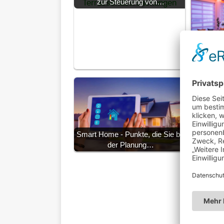
zur Steuerung von…
Intell
Zuha
Fas
Smart Home - Punkte, die Sie bei
der Planung…