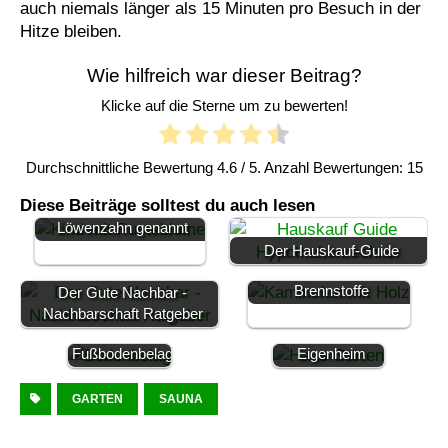
auch niemals länger als 15 Minuten pro Besuch in der
Hitze bleiben.
Wie hilfreich war dieser Beitrag?
Klicke auf die Sterne um zu bewerten!
Durchschnittliche Bewertung
4.6
/ 5. Anzahl Bewertungen:
15
Pusteblume (Taraxacum
Diese Beiträge solltest du auch lesen
officinale) auch
Löwenzahn genannt
🔥 Der Kaminofen und
die Vorteile
Der Hauskauf-Guide
verschiedener
Finanzierung
Brennstoffe
Der Gute Nachbar -
So finden Sie
von Außen- und
Nachbarschaft Ratgeber
den passenden
Grünanlagen im
Fußbodenbelag
Eigenheim
GARTEN
SAUNA