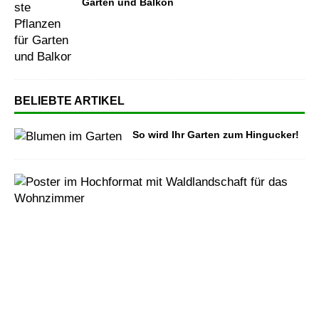
Garten und Balkon
BELIEBTE ARTIKEL
So wird Ihr Garten zum Hingucker!
P
o
s
t
e
r
m
i
t
L
a