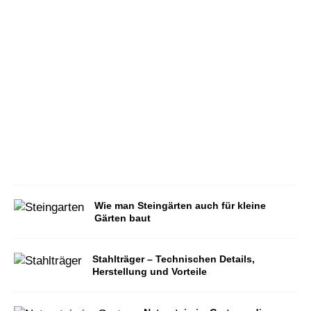
n
d
s
c
h
a
f
t
–
T
o
p
5
!
Wie man Steingärten auch für kleine
Gärten baut
Stahlträger – Technischen Details,
Herstellung und Vorteile