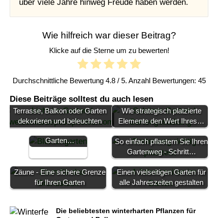
über viele Jahre hinweg Freude haben werden.
Wie hilfreich war dieser Beitrag?
Klicke auf die Sterne um zu bewerten!
Durchschnittliche Bewertung
4.8
/ 5. Anzahl Bewertungen:
45
Diese Beiträge solltest du auch lesen
Die ultimative
Terrasse, Balkon oder Garten
Wie strategisch platzierte
Anleitung für
dekorieren und beleuchten
Elemente den Wert Ihres…
einen blühenden
Garten…
So einfach pflastern Sie Ihren
Gartenweg - Schritt…
Zäune - Eine sichere Grenze
Einen vielseitigen Garten für
für Ihren Garten
alle Jahreszeiten gestalten
Die beliebtesten winterharten Pflanzen für