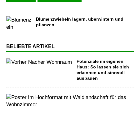
Blumenzwiebeln lagern, überwintern und
pflanzen
BELIEBTE ARTIKEL
Potenziale im eigenen
Haus: So lassen sie sich
erkennen und sinnvoll
ausbauen
P
o
s
t
e
r
m
i