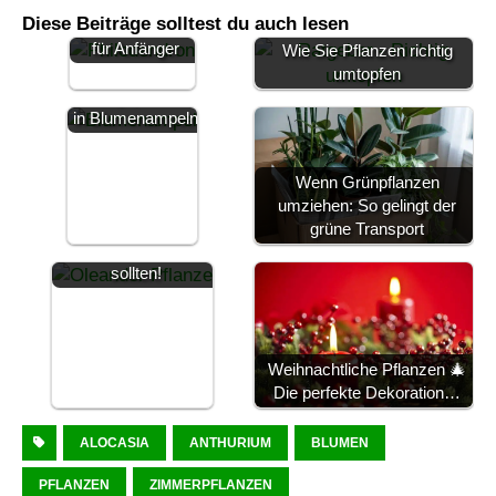
Pflegeleichte
Diese Beiträge solltest du auch lesen
Zimmerpflanze
für Anfänger
Wie Sie Pflanzen richtig
Einrichtungstrend
umtopfen
: Hängepflanzen
in Blumenampeln
Wenn Grünpflanzen
umziehen: So gelingt der
Was Sie über
grüne Transport
Pflanzen wissen
sollten!
Weihnachtliche Pflanzen 🎄
Die perfekte Dekoration…
ALOCASIA
ANTHURIUM
BLUMEN
PFLANZEN
ZIMMERPFLANZEN