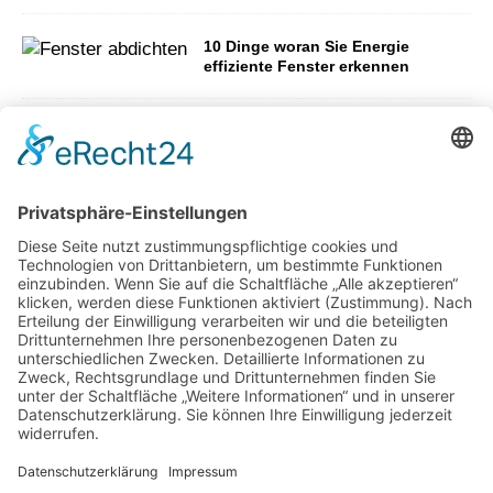
10 Dinge woran Sie Energie
effiziente Fenster erkennen
Natürliche Dekotrends für alle
Wohnbereiche
Der Traum von der
eigenen Immobilie – wie
viel Eigenkapital
benötigt man
Wie aus ungenutzten Flächen neue
Aufenthaltsbereiche werden können
Gartenweg anlegen –
Das sollten Sie
wissen!