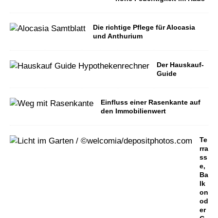
Die richtige Pflege für Alocasia
und Anthurium
Der Hauskauf-
Guide
Einfluss einer Rasenkante auf
den Immobilienwert
Te
rra
ss
e,
Ba
lk
on
od
er