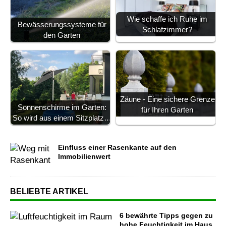
Wie schaffe ich Ruhe im
Bewässerungssysteme für
Schlafzimmer?
den Garten
Zäune - Eine sichere Grenze
Sonnenschirme im Garten:
für Ihren Garten
So wird aus einem Sitzplatz…
Einfluss einer Rasenkante auf den
Immobilienwert
BELIEBTE ARTIKEL
6 bewährte Tipps gegen zu
hohe Feuchtigkeit im Haus