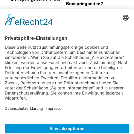
Boxspringbetten?
6 Tipps zur Wahl des
Teppichs im Wohnzimmer
Halloween-Deko: 3 Ideen für draußen
Wie aus ungenutzten Flächen neue
Aufenthaltsbereiche werden können
Gartenweg anlegen –
Das sollten Sie
wissen!
Was Sie über Pflanzen wissen