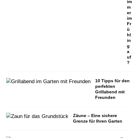
im
m
er
im
Fr
ü
hl
in
g
a
uf
?
10 Tipps für den
perfekten
Grillabend mit
Freunden
Zäune – Eine sichere
Grenze für Ihren Garten