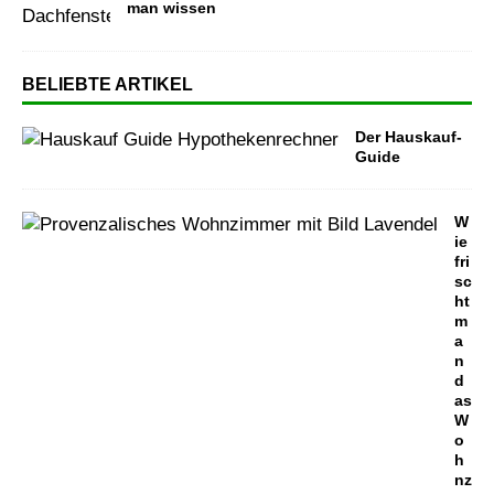
man wissen
BELIEBTE ARTIKEL
Der Hauskauf-
Guide
W
ie
fri
sc
ht
m
a
n
d
as
W
o
h
nz