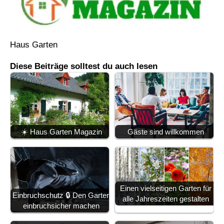
Haus Garten
Diese Beiträge solltest du auch lesen
☀️ Haus Garten Magazin
Gäste sind willkommen
Einen vielseitigen Garten für
Einbruchschutz 🔒 Den Garten
alle Jahreszeiten gestalten
einbruchsicher machen