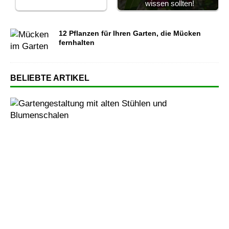
wissen sollten!
12 Pflanzen für Ihren Garten, die Mücken
fernhalten
BELIEBTE ARTIKEL
W
i
e
S
i
e
I
h
r
e
n
G
a
r