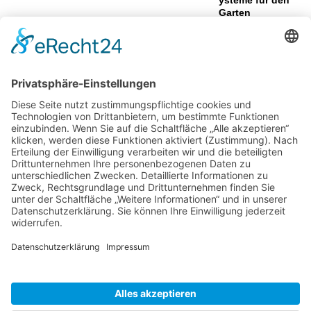
Garten
Nachhaltig im Haushalt: So
gelingt der Umschwung auf
Ökostrom
So wird Ihr Garten zum Hingucker!
Wie aus ungenutzten Flächen neue
Aufenthaltsbereiche werden können
Gartenweg anlegen –
Das sollten Sie
wissen!
Was Sie über Pflanzen wissen