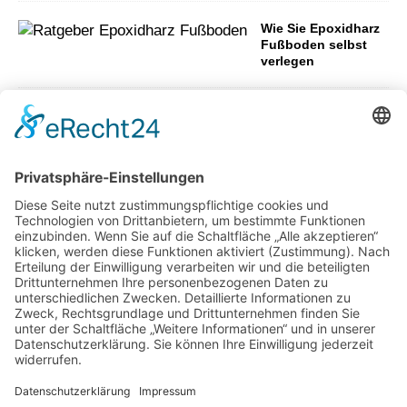
Wie Sie Epoxidharz
Fußboden selbst
verlegen
Fünf
Tipps
für
Brand
schut
z im
Eigen
heim
Wie aus ungenutzten Flächen neue
Aufenthaltsbereiche werden können
Gartenweg anlegen –
Das sollten Sie