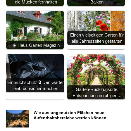
die Mücken fernhalten
Balkon
Einen vielseitigen Garten für
alle Jahreszeiten gestalten
☀️ Haus Garten Magazin
Einbruchschutz 🔒 Den Garten
einbruchsicher machen
Garten-Rückzugsorte:
Entspannung in ruhigen…
Wie aus ungenutzten Flächen neue
Aufenthaltsbereiche werden können