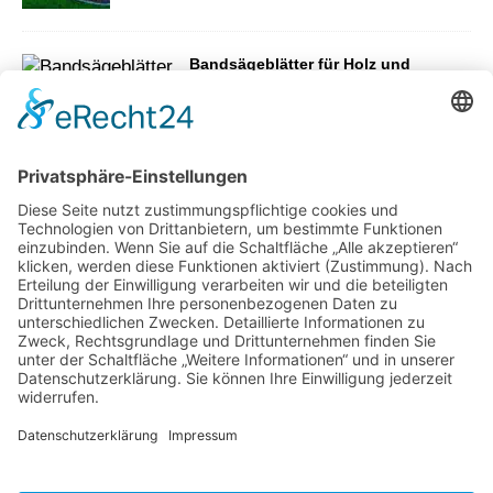
Bandsägeblätter für Holz und
Brennholz (Wiki)
Ist die Gartenkreuzspinne giftig?
Küche für kleine Räume – die besten
Tipps
Wie aus ungenutzten Flächen neue
Aufenthaltsbereiche werden können
Gartenweg anlegen –
Das sollten Sie
wissen!