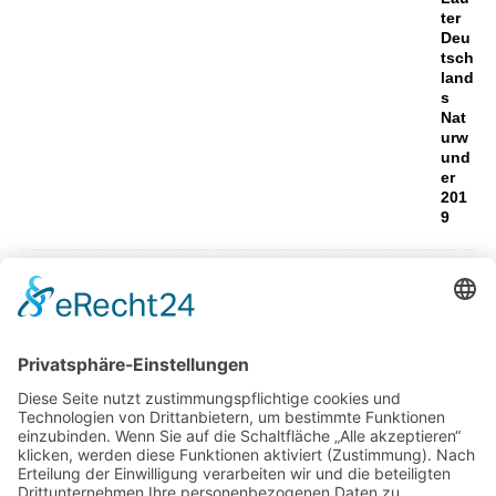
ter
Deu
tsch
land
s
Nat
urw
und
er
201
9
Hausratversicherung der Coya
Versicherung
10 Tipps für den perfekten Grillabend mit
Freunden
Wie aus ungenutzten Flächen neue