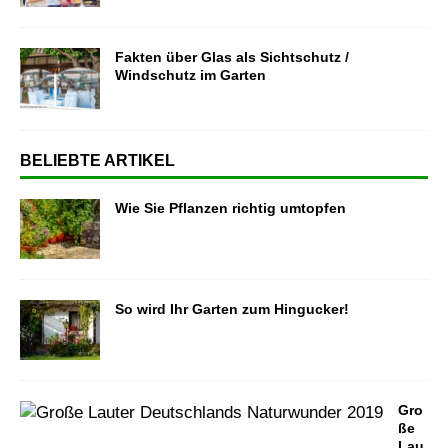
Fakten über Glas als Sichtschutz /
Windschutz im Garten
BELIEBTE ARTIKEL
Wie Sie Pflanzen richtig umtopfen
So wird Ihr Garten zum Hingucker!
Gro
ße
Lau