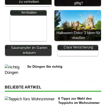
zu vertreiben
12 Pflanzen für Ihren
giftig?
Garten, die Mücken
fernhalten
Halloween-Deko: 3 Ideen für
draußen
Hausratversicherung der
Coya Versicherung
Sauerampfer im Garten
anbauen
So Düngen Sie richtig
BELIEBTE ARTIKEL
6 Tipps zur Wahl des
Teppichs im Wohnzimmer