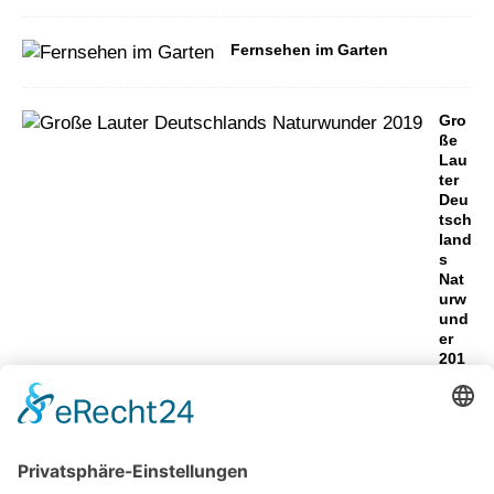
Fernsehen im Garten
Gro
ße
Lau
ter
Deu
tsch
land
s
Nat
urw
und
er
201
9
Terrassenstrahler für
Terrassenüberdachung