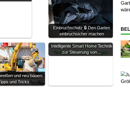
Gart
wär
Einbruchschutz 🔒 Den Garten
BEL
einbruchsicher machen
Intelligente Smart Home Technik
zur Steuerung von…
reißen und neu bauen:
Tipps und Tricks