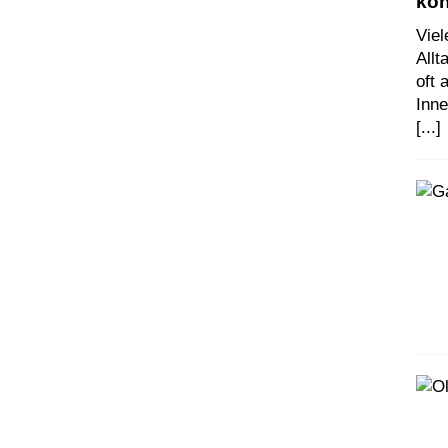
kö
Vie
Allt
oft
Inn
[...]