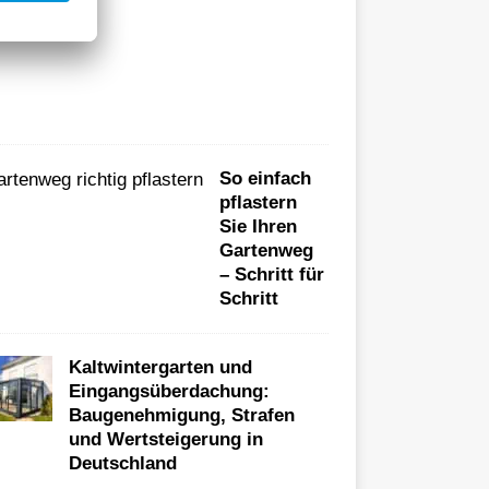
e
W
a
h
l
So einfach
pflastern
Sie Ihren
Gartenweg
– Schritt für
Schritt
Kaltwintergarten und
Eingangsüberdachung:
Baugenehmigung, Strafen
und Wertsteigerung in
Deutschland