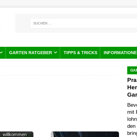
GARTEN RATGEBER
TIPPS & TRICKS
INFORMATIONE
GA
Pra
Her
Ga
Bevo
mit 
lohn
den 
Gäste sind
brin
willkommen