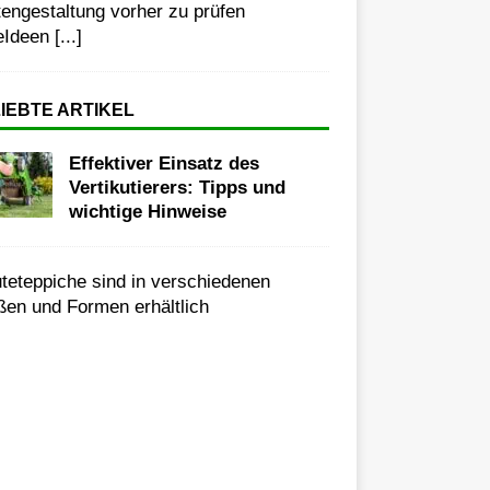
engestaltung vorher zu prüfen
eIdeen
[...]
IEBTE ARTIKEL
Effektiver Einsatz des
Vertikutierers: Tipps und
wichtige Hinweise
E
i
n
J
u
t
e
T
e