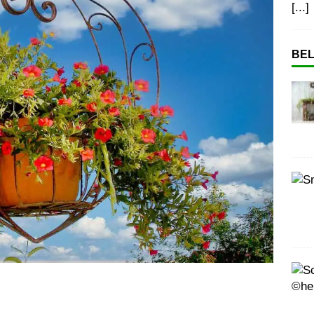
[...]
BEL