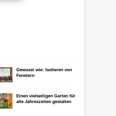
u
n
g
u
n
d
B
ü
r
o
Gewusst wie: Isolieren von
Fenstern
Einen vielseitigen Garten für
alle Jahreszeiten gestalten