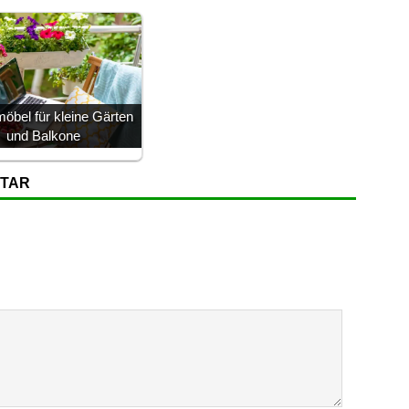
öbel für kleine Gärten
und Balkone
NTAR