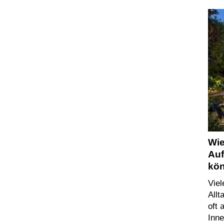
Wie
Auf
kö
Vie
Allt
oft
Inn