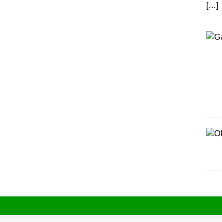
[...]