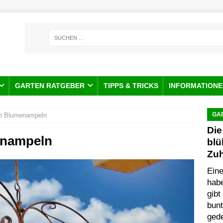
GARTEN RATGEBER
TIPPS & TRICKS
INFORMATIONE
GA
in Blumenampeln
Die
enampeln
blü
Zu
Ein
habe
gibt
bunt
gede