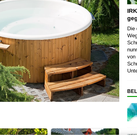
IRK
geg
Die 
Wegb
Sch
nun
von
Sch
Unt
BEL