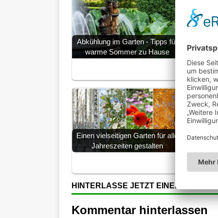
Abkühlung im Garten - Tipps für
warme Sommer zu Hause
Somme
G
Einen vielseitigen Garten für alle
Einbruc
Jahreszeiten gestalten
ein
HINTERLASSE JETZT EINEN KOMME
Kommentar hinterlassen