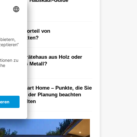
Der Hauskauf-Guide
as ist der Vorteil von
oxspringbetten?
Gerätehaus aus Holz oder
aus Metall?
Smart Home – Punkte, die Sie
bei der Planung beachten
sollten