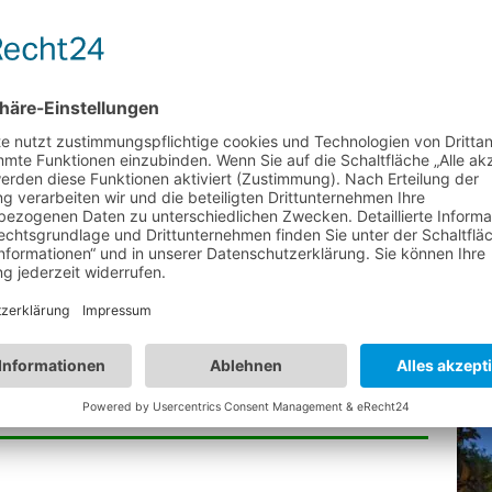
W
☀️ Haus Garten Magazin
B
rliche Ideen für die
artengestaltung
hschutz 🔒 Den Garten
bruchsicher machen
Garten-Rückzugsorte:
Entspannung in ruhigen…
NTAR