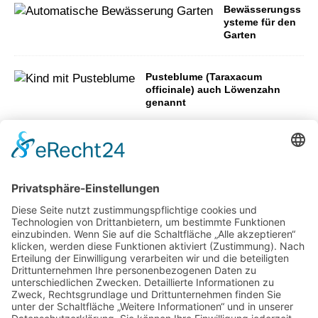
Bewässerungss
ysteme für den
Garten
Pusteblume (Taraxacum
officinale) auch Löwenzahn
genannt
Der Hitze trotzen: Genießen Sie
den Sommer mit Gartenprojekten
Ist die Gartenkreuzspinne giftig?
Wie aus ungenutzten Flächen neue
Aufenthaltsbereiche werden können