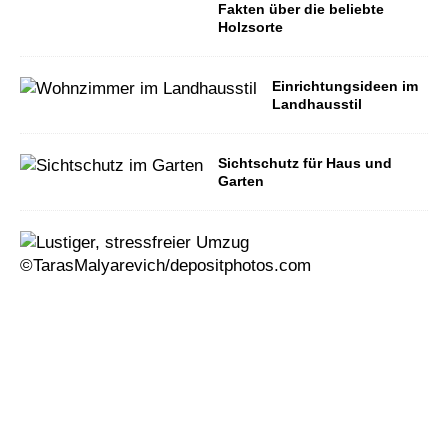
Fakten über die beliebte
Holzsorte
Einrichtungsideen im
Landhausstil
Sichtschutz für Haus und
Garten
U
m
z
i
e
h
e
n
g
e
h
t