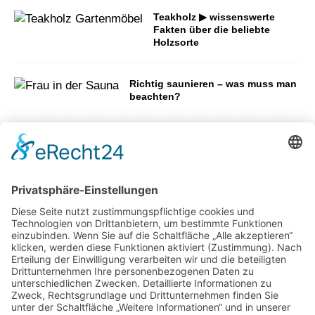
Teakholz ▶ wissenswerte
Fakten über die beliebte
Holzsorte
Richtig saunieren – was muss man
beachten?
Der Traum von der
eigenen Immobilie – wie
viel Eigenkapital
benötigt man
Die ultimative Anleitung für einen
blühenden Garten im eigenen Zuhause
Wie aus ungenutzten Flächen neue
Aufenthaltsbereiche werden können