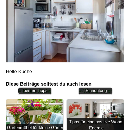
Helle Küche
Küche für kleine
Harmonische
Diese Beiträge solltest du auch lesen
Räume – die
Wohnzimmer
besten Tipps
Einrichtung
Tipps für eine positive Wohn-
Gartenmöbel für kleine Gärten
Energie