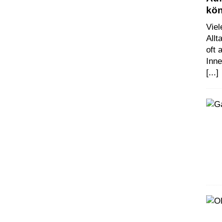
kö
Vie
Allt
oft
Inn
[...]